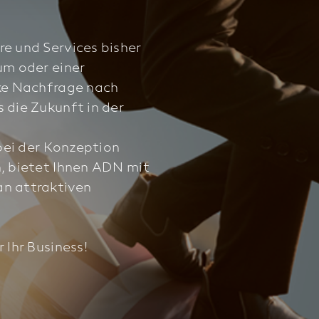
e und Services bisher
um oder einer
ke Nachfrage nach
 die Zukunft in der
bei der Konzeption
, bietet Ihnen ADN mit
n attraktiven
 Ihr Business!