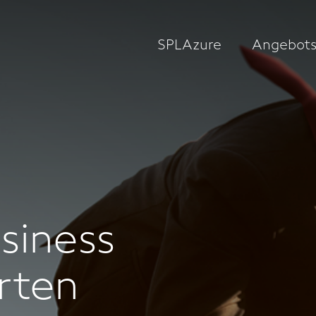
SPLAzure
Angebots
usiness
rten