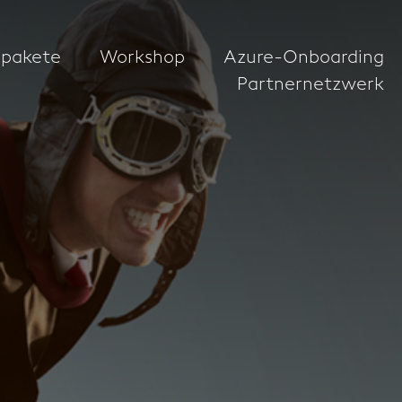
pakete​
Workshop
Azure-Onboarding
Partnernetzwerk